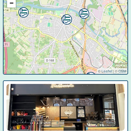
−
© Leaflet
|
©
OSM