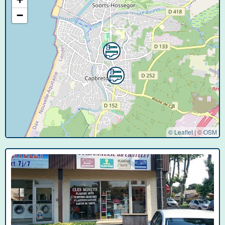
−
© Leaflet
|
©
OSM